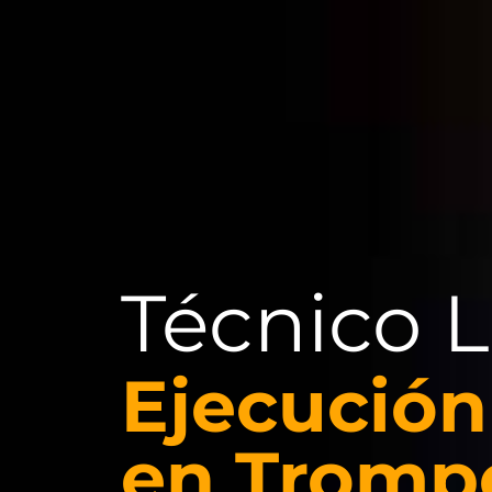
Técnico L
Ejecución
en Tromp