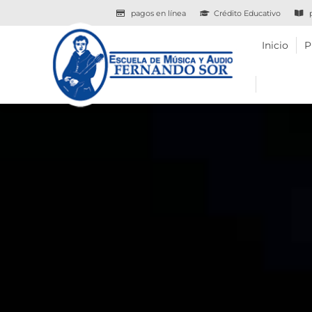
pagos en línea
Crédito Educativo
p
Inicio
Programas
Inicio
P