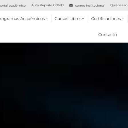
Auto Reporte COVID
Quiénes s
ortal académico
correo institucional
 Académicos
Cursos Libres
Certificaciones
Virtual
rogramas Académicos
Cursos Libres
Certificaciones
Contacto