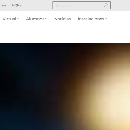
omos
PQRS
Alumnos
Noticias
Instalaciones
Contacto
Virtual
Alumnos
Noticias
Instalaciones