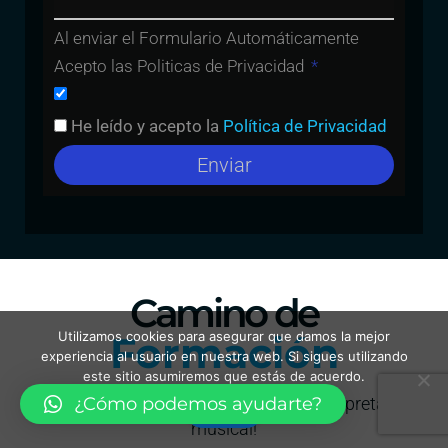
Al enviar el Formulario Automáticamente
Acepto las Politicas de Privacidad
He leído y acepto la
Política de Privacidad
Enviar
Camino de
Formación
Utilizamos cookies para asegurar que damos la mejor
experiencia al usuario en nuestra web. Si sigues utilizando
este sitio asumiremos que estás de acuerdo.
¡Cinco etapas para darle forma a tu interpretación
¿Cómo podemos ayudarte?
Vale
musical!