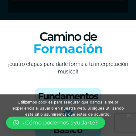
Camino de
Formación
¡cuatro etapas para darle forma a tu interpretación
musical!
Fundamentos
Utilizamos cookies para asegurar que damos la mejor
experiencia al usuario en nuestra web. Si sigues utilizando
este sitio asumiremos que estás de acuerdo.
¿Cómo podemos ayudarte?
Vale
Básico