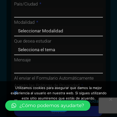
País/Ciudad
Modalidad
Que desea estudiar
Mensaje
Al enviar el Formulario Automáticamente
Acepto las Politicas de Privacidad
Utilizamos cookies para asegurar que damos la mejor
experiencia al usuario en nuestra web. Si sigues utilizando
este sitio asumiremos que estás de acuerdo.
He leído y acepto la
Política de Privacidad
¿Cómo podemos ayudarte?
Vale
Enviar