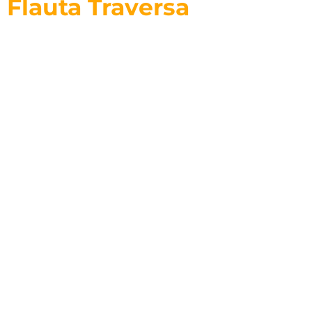
Flauta Traversa
Enfoque en Musico de Sesión en Flauta Traversa