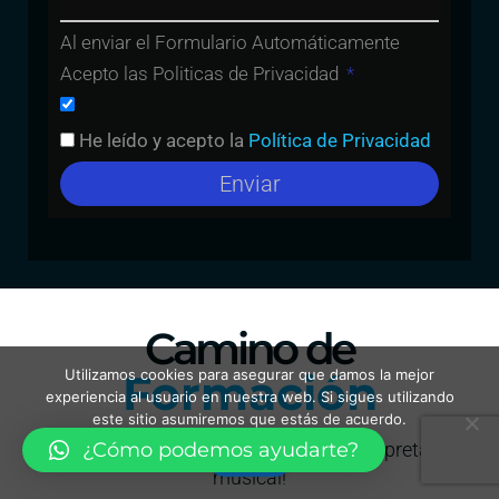
Al enviar el Formulario Automáticamente
Acepto las Politicas de Privacidad
He leído y acepto la
Política de Privacidad
Enviar
Camino de
Formación
Utilizamos cookies para asegurar que damos la mejor
experiencia al usuario en nuestra web. Si sigues utilizando
este sitio asumiremos que estás de acuerdo.
¡Cinco etapas para darle forma a tu interpretación
¿Cómo podemos ayudarte?
Vale
musical!