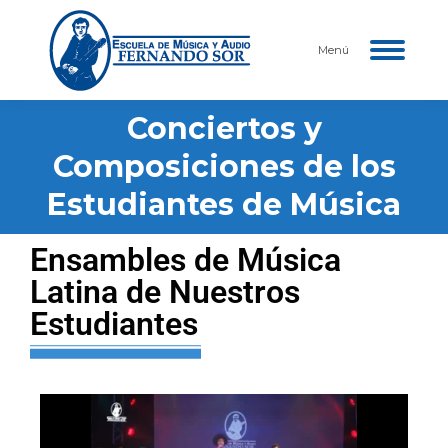
Menú
Conciertos y
Composiciones de los
Estás aquí:
Estudiantes de Música
Ensambles de Música
Latina de Nuestros
Estudiantes