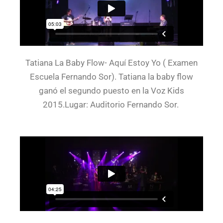
Tatiana La Baby Flow- Aquí Estoy Yo ( Examen
Escuela Fernando Sor). Tatiana la baby flow
ganó el segundo puesto en la Voz Kids
2015.Lugar: Auditorio Fernando Sor.