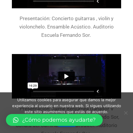
Presentación: Concierto guitarras , violín y
violonchelo. Ensamble Acústico. Auditorio
Escuela Fernando Sor.
Utilizamos cookies para asegurar que damos la mejor
experiencia al usuario en nuestra web. Si sigues utilizando
Presentación: Jaime Benjumea Ganador V
este sitio asumiremos que estás de acuerdo.
festival de Guitarra de la Escuela Fernando Sor,
¿Cómo podemos ayudarte?
Vale
Sonata del Caminante Leo Brouwer. Auditorio