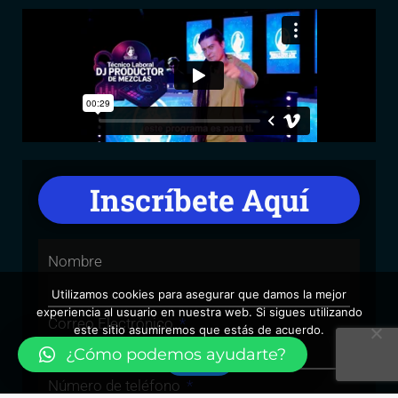
Inscríbete Aquí
Nombre
Utilizamos cookies para asegurar que damos la mejor
experiencia al usuario en nuestra web. Si sigues utilizando
Correo Electrónico
este sitio asumiremos que estás de acuerdo.
¿Cómo podemos ayudarte?
Vale
Número de teléfono