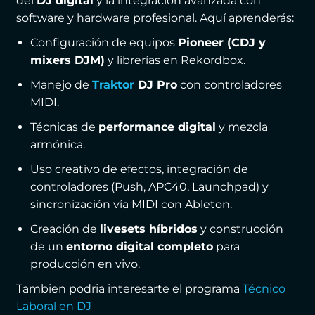
del
DJ digital
y la integración avanzada con
software y hardware profesional. Aquí aprenderás:
Configuración de equipos
Pioneer (CDJ y
mixers DJM)
y librerías en Rekordbox.
Manejo de
Traktor
DJ Pro
con controladores
MIDI.
Técnicas de
performance digital
y mezcla
armónica.
Uso creativo de efectos, integración de
controladores (Push, APC40, Launchpad) y
sincronización vía MIDI con Ableton.
Creación de
livesets híbridos
y construcción
de un
entorno digital completo
para
producción en vivo.
Tambien podria interesarte el programa
Técnico
Laboral en DJ