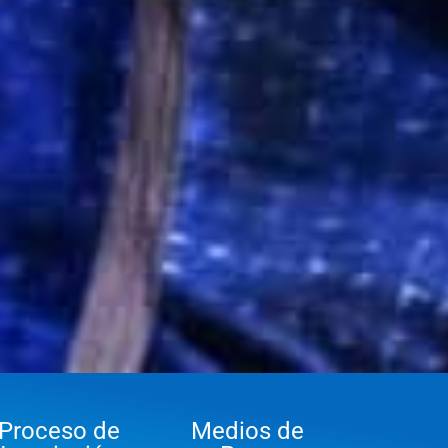
Proceso de
Medios de