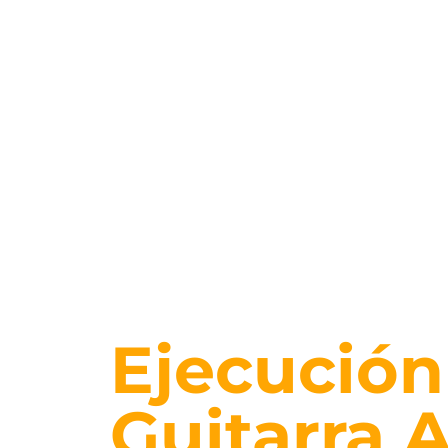
Técnico L
Ejecución
Guitarra 