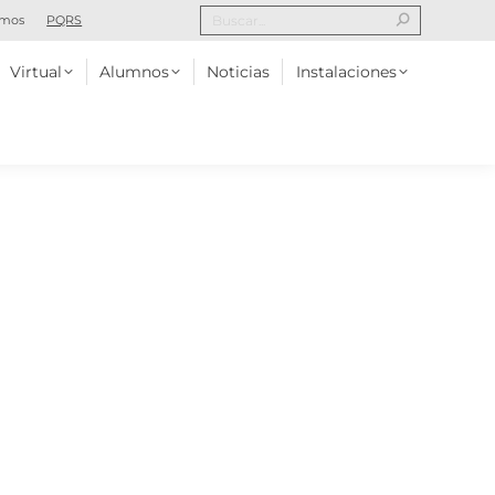
omos
PQRS
Alumnos
Noticias
Instalaciones
Contacto
Virtual
Alumnos
Noticias
Instalaciones