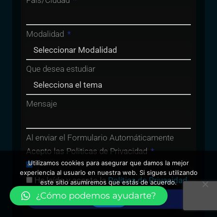
País/Ciudad
Modalidad
Que desea estudiar
Mensaje
Al enviar el Formulario Automáticamente
Acepto las Politicas de Privacidad
Utilizamos cookies para asegurar que damos la mejor
experiencia al usuario en nuestra web. Si sigues utilizando
He leído y acepto la
Política de Privacidad
este sitio asumiremos que estás de acuerdo.
¿Cómo podemos ayudarte?
Enviar
Vale