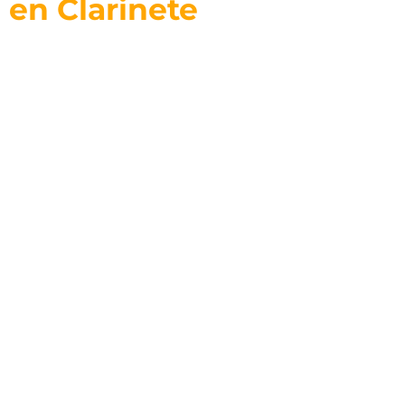
en Clarinete
Enfoque en Musico de Sesión en Clarinete