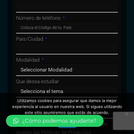
Número de teléfono
País/Ciudad
Modalidad
Que desea estudiar
Utilizamos cookies para asegurar que damos la mejor
Mensaje
experiencia al usuario en nuestra web. Si sigues utilizando
este sitio asumiremos que estás de acuerdo.
¿Cómo podemos ayudarte?
Vale
Al enviar el Formulario Automáticamente
Acepto las Politicas de Privacidad