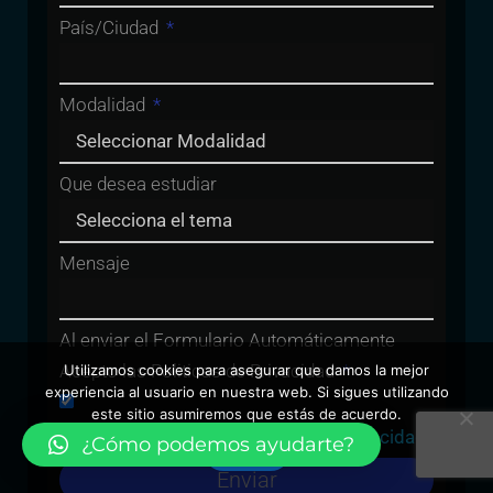
País/Ciudad
Modalidad
Que desea estudiar
Mensaje
Al enviar el Formulario Automáticamente
Acepto las Politicas de Privacidad
Utilizamos cookies para asegurar que damos la mejor
experiencia al usuario en nuestra web. Si sigues utilizando
este sitio asumiremos que estás de acuerdo.
He leído y acepto la
Política de Privacidad
¿Cómo podemos ayudarte?
Vale
Enviar