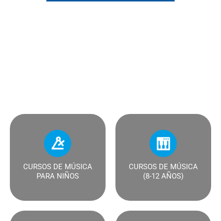
El programa comprende una formación recreativa
musical para diferentes edades y enfoques de la música
en: interpretación instrumental, producción musical y
música electrónica.
CURSOS DE MÚSICA
CURSOS DE MÚSICA
PARA NIÑOS
(8-12 AÑOS)