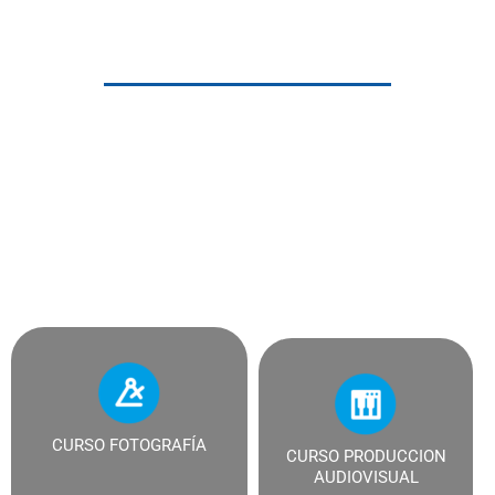
Cursos Video y Fotografia
El programa comprende una formación recreativa
musical para diferentes edades y enfoques de la música
en: interpretación instrumental, producción musical y
música electrónica.
CURSO FOTOGRAFÍA
CURSO PRODUCCION
AUDIOVISUAL