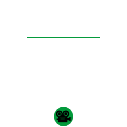
Programa de Video y
Fotografía
El programa te brinda las herramientas para el manejo
de video y fotografía,
enfocado en la creación de
contenidos visuales como videoclips musicales y
publicitarios, streamings para eventos, grabación y
edición, iluminación escénica, mapping y desarrollo de
proyectos visuales para la industria.