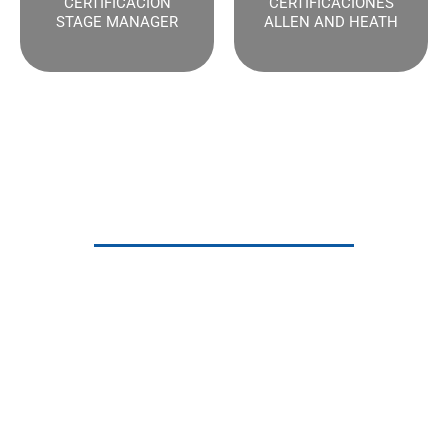
CERTIFICACIÓN
CERTIFICACIONES
STAGE MANAGER
ALLEN AND HEATH
Certificaciones
Certificate en la Escuela de Música y Audio Fernando
Sor: