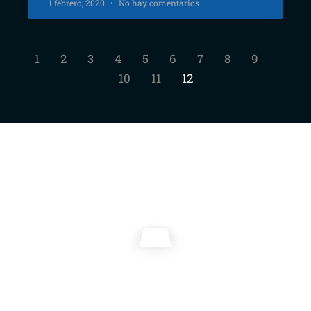
1 febrero, 2020
No hay comentarios
1
2
3
4
5
6
7
8
9
10
11
12