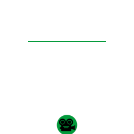
Programa de Video y
Fotografía
El programa te brinda las herramientas para el manejo
de video y fotografía,
enfocado en la creación de
contenidos visuales como videoclips musicales y
publicitarios, streamings para eventos, grabación y
edición, iluminación escénica, mapping y desarrollo de
proyectos visuales para la industria.