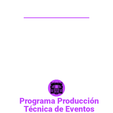
Programa Producción de
Eventos
El programa te brindará las herramientas fundamentales
y avanzadas para el manejo de equipos para iluminación
de espectáculos; logrando asi comprender desde: la
teoría del color, la programación, los sistemas y la
operación de consolas de iluminación; la correcta forma
de ambientar cualquier concierto, evento o espectáculo.
Programa Producción
Técnica de Eventos