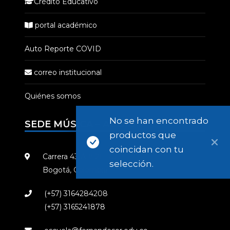
Crédito Educativo
portal académico
Auto Reporte COVID
correo institucional
Quiénes somos
No se han encontrado
SEDE MÚSICA – AUDIO
productos que
coincidan con tu
Carrera 43 A # 21 - 67,
selección.
Bogotá, Colombia.
(+57) 3164284208
(+57) 3165241878