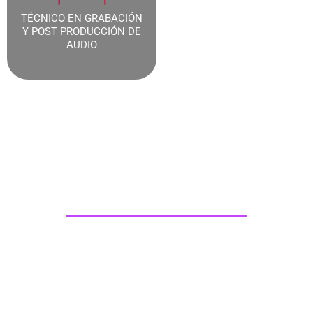
TÉCNICO EN GRABACIÓN
Y POST PRODUCCIÓN DE
AUDIO
Programa Producción de
Eventos
El programa te brindará las herramientas fundamentales
y avanzadas para el manejo de equipos para iluminación
de espectáculos; logrando asi comprender desde: la
teoría del color, la programación, los sistemas y la