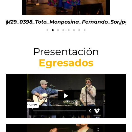
_Sor.jpg
andres-cepeda-musica-y-audio.jpg
Presentación
Egresados