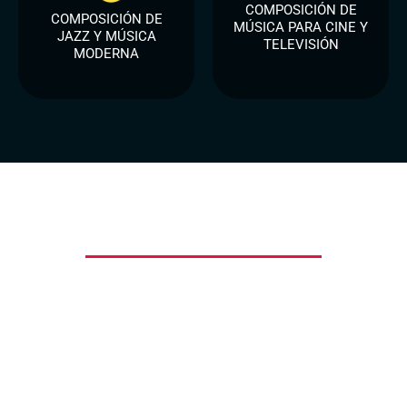
COMPOSICIÓN DE
COMPOSICIÓN DE
MÚSICA PARA CINE Y
JAZZ Y MÚSICA
TELEVISIÓN
MODERNA
Programas de Audio
En el programa te guiaremos a desarrollar
competencias laborales desde la grabación, edición,
mezcla, masterización, postproducción de audio sonido
en vivo, además contamos con convenios de
profesionalización en (ingeniería de sonido).