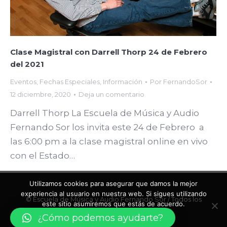
Clase Magistral con Darrell Thorp 24 de Febrero
del 2021
Eventos
,
Fechas Especiales
,
Información
Por
FernandoSor
12 diciembre, 2020
Deja un comentario
Darrell Thorp La Escuela de Música y Audio
Fernando Sor los invita este 24 de Febrero a
las 6:00 pm a la clase magistral online en vivo
con el Estado…
Utilizamos cookies para asegurar que damos la mejor
experiencia al usuario en nuestra web. Si sigues utilizando
© Escuela de Música y Audio Fernando Sor / Todos los
este sitio asumiremos que estás de acuerdo.
Derechos Reservados.
¿Cómo podemos ayudarte?
Vale