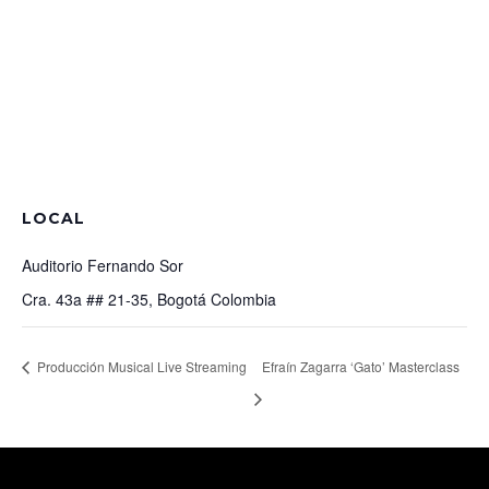
LOCAL
Auditorio Fernando Sor
Cra. 43a ## 21-35, Bogotá
Colombia
Producción Musical Live Streaming
Efraín Zagarra ‘Gato’ Masterclass