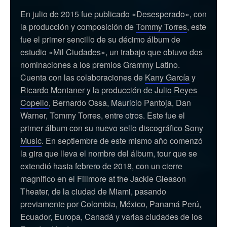
En julio de 2015 fue publicado «Desesperado», con
la producción y composición de
Tommy Torres
, este
fue el primer sencillo de su décimo álbum de
estudio «Mil Ciudades», un trabajo que obtuvo dos
nominaciones a los premios Grammy Latino.
Cuenta con las colaboraciones de
Kany García
y
Ricardo Montaner
y la producción de
Julio Reyes
Copello
, Bernardo Ossa, Mauricio Pantoja, Dan
Warner, Tommy Torres, entre otros. Este fue el
primer álbum con su nuevo sello discográfico
Sony
Music
. En septiembre de este mismo año comenzó
la gira que lleva el nombre del álbum, tour que se
extendió hasta febrero de 2018, con un cierre
magnifico en el Fillmore at the Jackie Gleason
Theater, de la ciudad de Miami, pasando
previamente por Colombia, México, Panamá Perú,
Ecuador, Europa, Canadá y varias ciudades de los