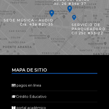
Ac. 26 #34a-37
SEDE MÚSICA - AUDIO
Cra. 43a #21-35
SERVICIO DE
PARQUEADERO
Cll 25c #33-22
MAPA DE SITIO
pagos en línea
Crédito Educativo
portal académico