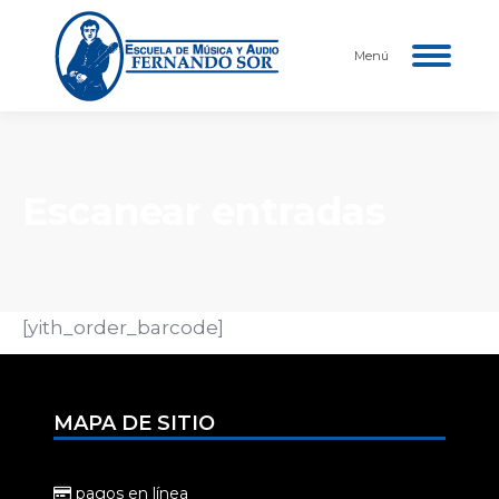
Menú
Escanear entradas
[yith_order_barcode]
MAPA DE SITIO
pagos en línea