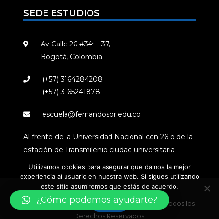
SEDE ESTUDIOS
Av Calle 26 #34ª - 37,
Bogotá, Colombia.
(+57) 3164284208
(+57) 3165241878
escuela@fernandosor.edu.co
Al frente de la Universidad Nacional con 26 o de la
estación de Transmilenio ciudad universitaria.
Utilizamos cookies para asegurar que damos la mejor
experiencia al usuario en nuestra web. Si sigues utilizando
este sitio asumiremos que estás de acuerdo.
¿Cómo podemos ayudarte?
Vale
© Escuela de Música y Audio Fernando Sor / Todos los
Derechos Reservados.