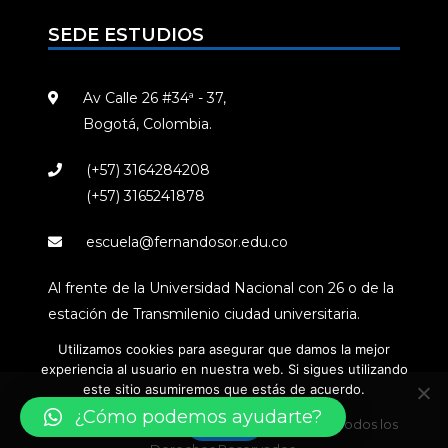
SEDE ESTUDIOS
Av Calle 26 #34ª - 37,
Bogotá, Colombia.
(+57) 3164284208
(+57) 3165241878
escuela@fernandosor.edu.co
Al frente de la Universidad Nacional con 26 o de la
estación de Transmilenio ciudad universitaria.
Utilizamos cookies para asegurar que damos la mejor
experiencia al usuario en nuestra web. Si sigues utilizando
este sitio asumiremos que estás de acuerdo.
¿Cómo podemos ayudarte?
Vale
© Escuela de Música y Audio Fernando Sor / Todos los