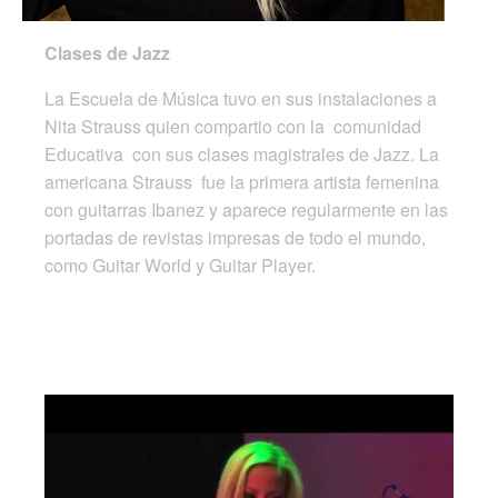
Clases de Jazz
La Escuela de Música tuvo en sus instalaciones a
Nita Strauss quien compartio con la comunidad
Educativa con sus clases magistrales de Jazz. La
americana Strauss fue la primera artista femenina
con guitarras Ibanez y aparece regularmente en las
portadas de revistas impresas de todo el mundo,
como Guitar World y Guitar Player.