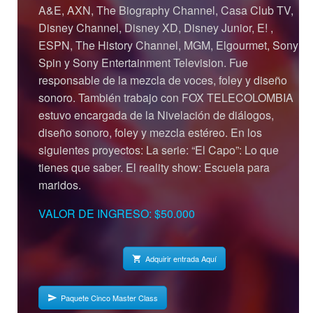
A&E, AXN, The Biography Channel, Casa Club TV,
Disney Channel, Disney XD, Disney Junior, E! ,
ESPN, The History Channel, MGM, Elgourmet, Sony
Spin y Sony Entertainment Television. Fue
responsable de la mezcla de voces, foley y diseño
sonoro. También trabajo con FOX TELECOLOMBIA
estuvo encargada de la Nivelación de diálogos,
diseño sonoro, foley y mezcla estéreo. En los
siguientes proyectos: La serie: “El Capo”: Lo que
tienes que saber. El reality show: Escuela para
maridos.
VALOR DE INGRESO: $50.000
Adquirir entrada Aquí
Paquete Cinco Master Class