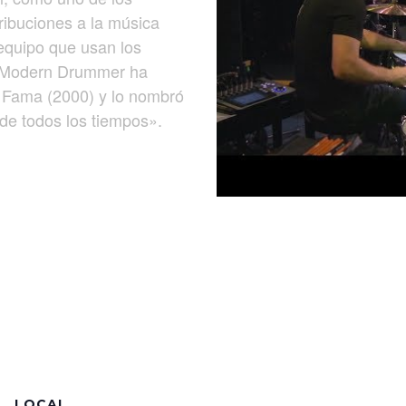
ribuciones a la música
 equipo que usan los
a Modern Drummer ha
a Fama (2000) y lo nombró
 de todos los tiempos».
LOCAL