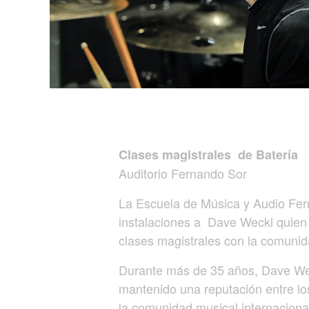
Clases magistrales de Batería
Auditorio Fernando Sor
La Escuela de Música y Audio Fe
instalaciones a Dave Weckl quien
clases magistrales con la comunid
Durante más de 35 años, Dave Wec
mantenido una reputación entre lo
la comunidad musical internaciona