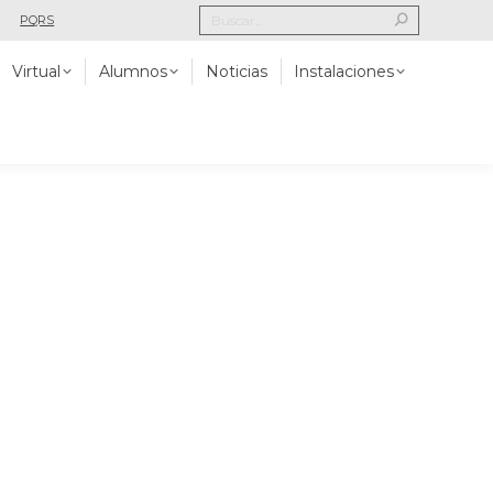
Search:
PQRS
Alumnos
Noticias
Instalaciones
Contacto
Virtual
Alumnos
Noticias
Instalaciones