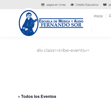
pagos en línea
Crédito Educativo
po
Inicio
Programas
Inicio
div class=»tribe-events»>
Nombre del Even
Descripción del evento aquí…
Fecha y hora del evento
« Todos los Eventos