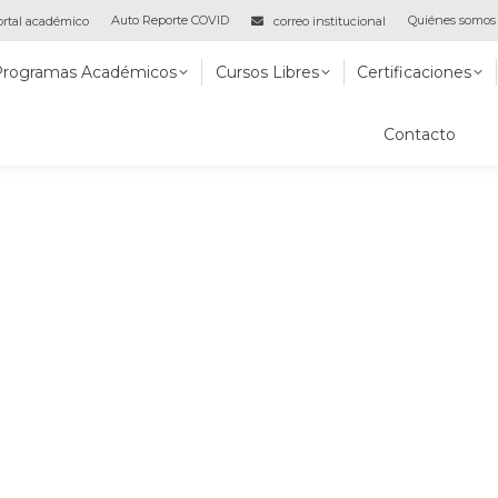
Auto Reporte COVID
Quiénes somos
rtal académico
correo institucional
 Académicos
Cursos Libres
Certificaciones
Virtual
Programas Académicos
Cursos Libres
Certificaciones
Contacto
to