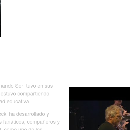
rnando Sor tuvo en sus
 estuvo compartiendo
ad educativa.
kl ha desarrollado y
s fanáticos, compañeros y
l, como uno de los