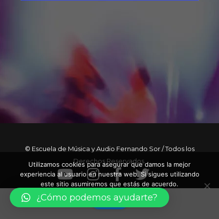
© Escuela de Música y Audio Fernando Sor / Todos los
Derechos Reservados.
Utilizamos cookies para asegurar que damos la mejor
experiencia al usuario en nuestra web. Si sigues utilizando
este sitio asumiremos que estás de acuerdo.
¿Cómo podemos ayudarte?
Vale