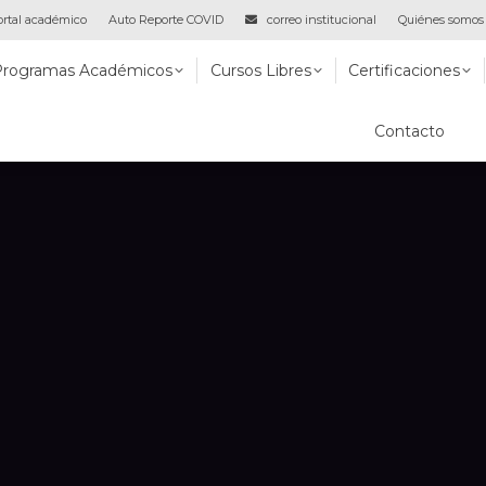
rtal académico
Auto Reporte COVID
correo institucional
Quiénes somos
 Académicos
Cursos Libres
Certificaciones
Virtual
Programas Académicos
Cursos Libres
Certificaciones
Contacto