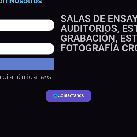
on Nosotros
SALAS DE ENSAY
AUDITORIOS, ES
GRABACIÓN, EST
FOTOGRAFÍA C
ncia única
e
n
s
a
y
a
n
d
o
Contáctanos