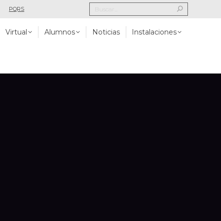
PQRS
Alumnos
Noticias
Instalaciones
Contacto
Virtual
Alumnos
Noticias
Instalaciones